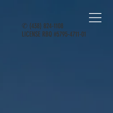
✆
(438) 824-1108
LICENSE RBQ #5795-4711-01