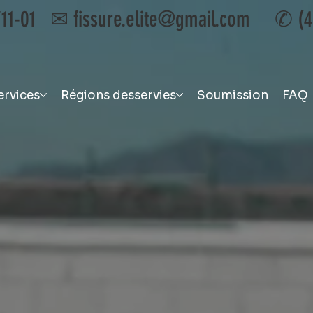
711-01 ✉
fissure.elite@gmail.com
✆
(
ervices
Régions desservies
Soumission
FAQ