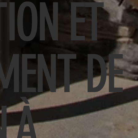
ION ET
MENT DE
N À