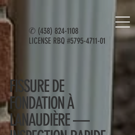
✆
(438) 824-1108
LICENSE RBQ #5795-4711-01
FISSURE DE
FONDATION À
LANAUDIÈRE —