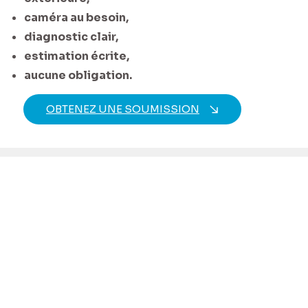
caméra au besoin,
diagnostic clair,
estimation écrite,
aucune obligation.
OBTENEZ UNE SOUMISSION
UNE EXPERTISE QUI FAIT LA DIFFÉRENCE
Savoir-faire
Confiance
10 ans
Travaux
d’expérience
garantis
Une décennie à
Chaque réparation est