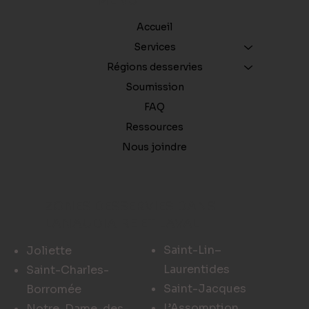
MENU
Accueil
Services
Régions desservies
Soumission
FAQ
Ressources
Nous joindre
ZONES DESSERVIES DANS
LANAUDIAIRE ET LAVAL
Saint-Lin–
Joliette
Laurentides
Saint-Charles-
Saint-Jacques
Borromée
L’Assomption
Notre-Dame-des-