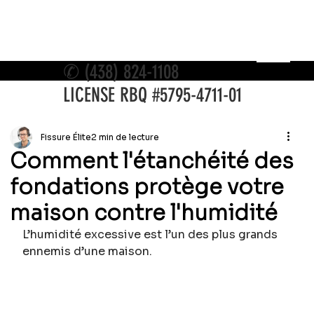
✆
(438) 824-1108
LICENSE RBQ #5795-4711-01
Fissure Élite
2 min de lecture
Comment l'étanchéité des
fondations protège votre
maison contre l'humidité
L’humidité excessive est l’un des plus grands 
ennemis d’une maison.