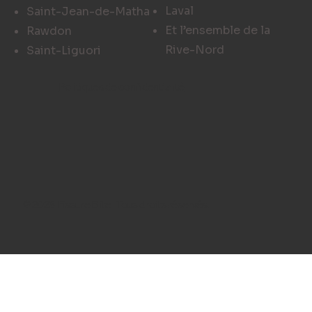
Laval
Saint-Jean-de-Matha
Et l’ensemble de la
Rawdon
Rive-Nord
Saint-Liguori
Politiques de confidentialité
© 2026 Fissure Elite Tous droits réservés.