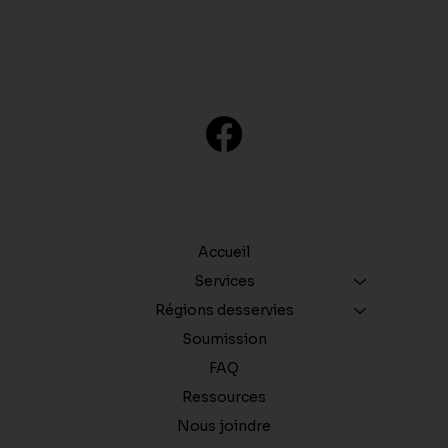
LICENSE RBQ
#5795-4711-01
SUIVEZ-NOUS
Comment identifier les différents
types de fissures de fondation
MENU
Accueil
Services
Régions desservies
Soumission
FAQ
Ressources
Nous joindre