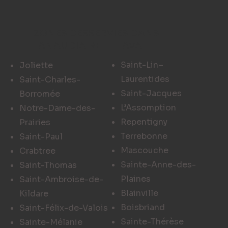
ZONES DESSERVIES DANS
LANAUDIAIRE ET LAVAL
Saint-Lin–
Joliette
Laurentides
Saint-Charles-
Saint-Jacques
Borromée
L’Assomption
Notre-Dame-des-
Repentigny
Prairies
Terrebonne
Saint-Paul
Mascouche
Crabtree
Sainte-Anne-des-
Saint-Thomas
Plaines
Saint-Ambroise-de-
Blainville
Kildare
Boisbriand
Saint-Félix-de-Valois
Sainte-Thérèse
Sainte-Mélanie